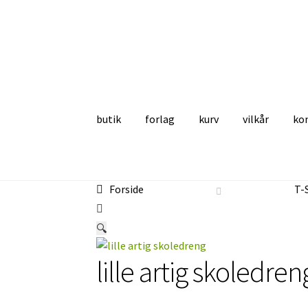
Spring
Spring
til
til
navigation
indhold
butik
forlag
kurv
vilkår
ko
Forside
forlag
kasse
kontakt
kurv
midlertidig
Forside
T-
🔍
lille artig skoledren