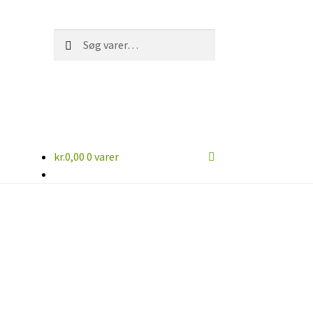
Søg
Søg
efter:
kr.
0,00
0 varer