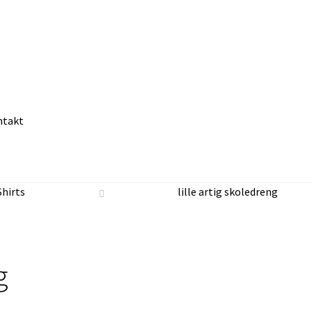
ntakt
t lukket
min konto
presse
vilkår
Shirts
lille artig skoledreng
g